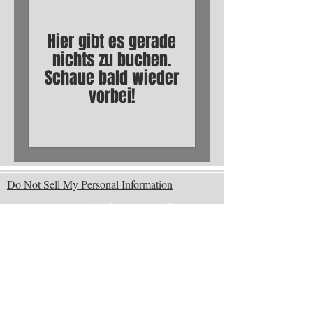
Hier gibt es gerade
nichts zu buchen.
Schaue bald wieder
vorbei!
Do Not Sell My Personal Information
I Rent Bike
di Salvatore D'Aniello
Via E. Scaglione 476, 80145 Napoli
Locations open only for delivery and
retreats by reservation
Scafati (Na) Pompeii - Vico Equense (Na) -
Sorrento (Na) - Amalfi (SA)
Salerno - Benevento - Avellino - Caserta - Avellino